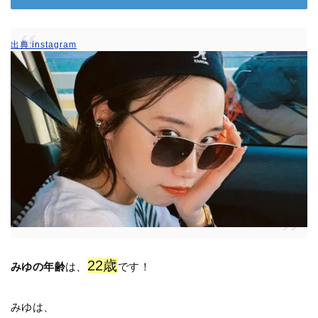
出典:instagram
22歳
みゆの年齢
は、
です！
みゆは、