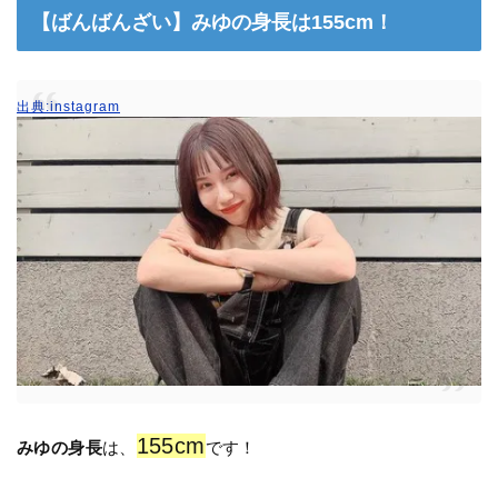
【ばんばんざい】みゆの身長は155cm！
出典:instagram
155cm
みゆの身長
は、
です！