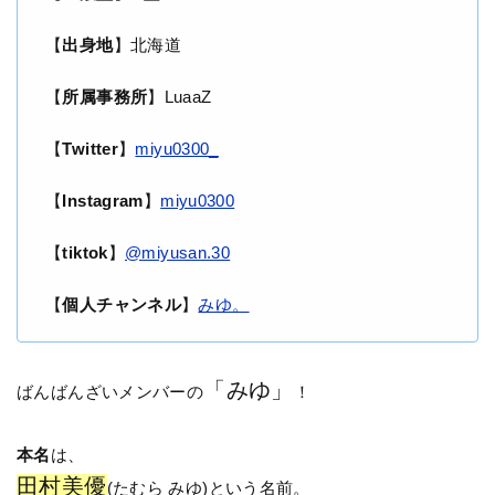
【
出身地
】北海道
【
所属事務所
】LuaaZ
【
Twitter
】
miyu0300_
【
Instagram
】
miyu0300
【
tiktok
】
@miyusan.30
【
個人チャンネル
】
みゆ。
「みゆ」
ばんばんざいメンバーの
！
本名
は、
田村美優
(たむら みゆ)という名前。