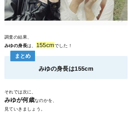
調査の結果、
155cm
みゆの身長
は、
でした！
まとめ
みゆの身長は155cm
それでは次に、
みゆが何歳
なのかを、
見ていきましょう。