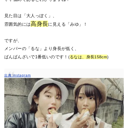
見た目は「大人っぽく」、
高身長
雰囲気的には
に見える「みゆ」！
ですが、
メンバーの「るな」より身長が低く、
ばんばんざいで1番低いのです！
(
るなは、身長158cm
)
出典:instagram