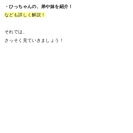
・ひっちゃんの、弟や妹を紹介！
なども詳しく解説！
それでは、
さっそく見ていきましょう！