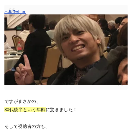
出典:Twitter
ですがまさかの、
30代後半という年齢
に驚きました！
そして視聴者の方も、