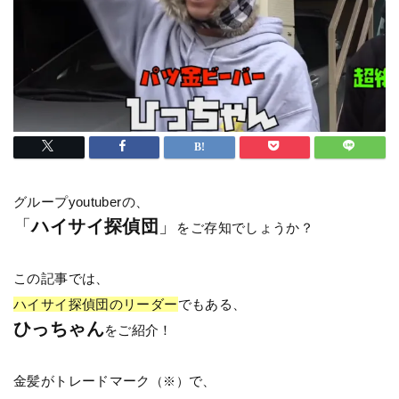
グループyoutuberの、
「
ハイサイ探偵団
」
をご存知でしょうか？
この記事では、
ハイサイ探偵団のリーダー
でもある、
ひっちゃん
をご紹介！
金髪がトレードマーク
で、
（※）