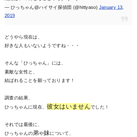
— ひっちゃん@ハイサイ探偵団 (@hittyaso)
January 13,
2019
どうやら現在は、
好きな人もいないようですね・・・
そんな「ひっちゃん」には、
素敵な女性と、
結ばれることを願っております！
調査の結果、
彼女はいません
ひっちゃんに現在、
でした！
それでは最後に、
弟
妹
ひっちゃんの
や
について、