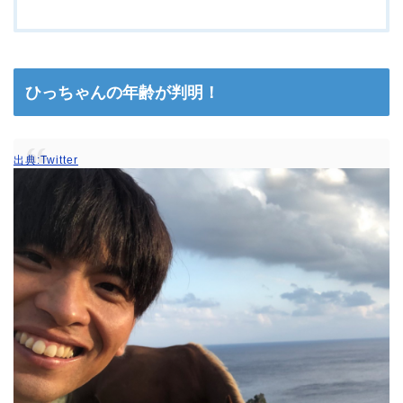
ひっちゃんの年齢が判明！
出典:Twitter