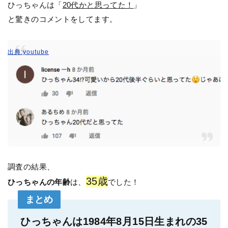
ひっちゃんは「
20代かと思ってた！
」
と驚きのコメントをしてます。
出典:youtube
調査の結果、
35歳
ひっちゃんの年齢
は、
でした！
まとめ
ひっちゃんは1984年8月15日生まれの35