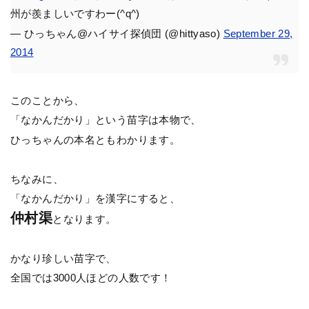
州が羨ましいですわー(^q^)
— ひっちゃん@ハイサイ探偵団 (@hittyaso)
September 29,
2014
このことから、
「なかんだかり」という苗字は本物で、
ひっちゃんの本名ともわかります。
ちなみに、
「なかんだかり」を漢字にすると、
仲村渠
となります。
かなり珍しい苗字で、
全国では3000人ほどの人数です！