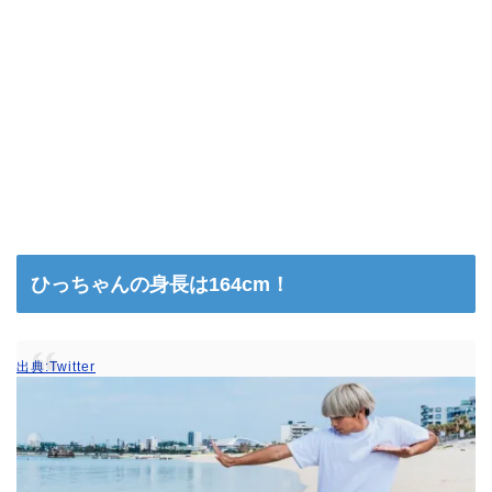
ひっちゃんの身長は164cm！
出典:Twitter