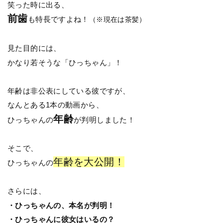
笑った時に出る、
前歯
も特長ですよね！
（※現在は茶髪）
見た目的には、
かなり若そうな「ひっちゃん」！
年齢は非公表にしている彼ですが、
なんとある1本の動画から、
年齢
ひっちゃんの
が判明しました！
そこで、
年齢を大公開！
ひっちゃんの
さらには、
・ひっちゃんの、本名が判明！
・ひっちゃんに彼女はいるの？