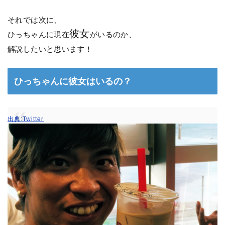
それでは次に、
彼女
ひっちゃんに現在
がいるのか、
解説したいと思います！
ひっちゃんに彼女はいるの？
出典:Twitter