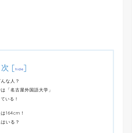
目次
[
]
hide
はどんな人？
の大学は「名古屋外国語大学」
している！
長は164cm！
彼氏はいる？