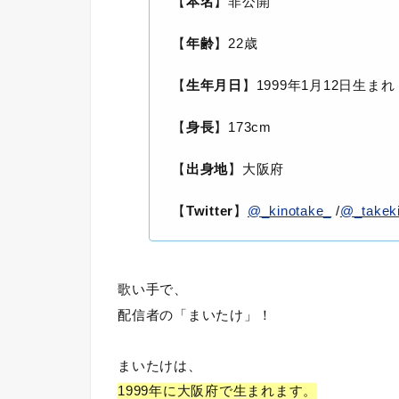
【
本名
】非公開
【
年齢
】22歳
【
生年月日
】1999年1月12日生まれ
【
身長
】173cm
【
出身地
】大阪府
【
Twitter
】
@_kinotake_
/
@_takek
歌い手で、
配信者の「まいたけ」！
まいたけは、
1999年に大阪府で生まれます。