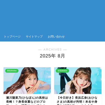
トップページ
サイトマップ
お問い合わせ
― ARCHIVES ―
2025年 8月
男性tiktoker
女性tiktoker
瀬川陽菜乃(ひなぽん)の高校は
【今日好き】長浜広奈(おひな
長崎！？身長体重などのプロ
さま)の高校が判明！本名や身