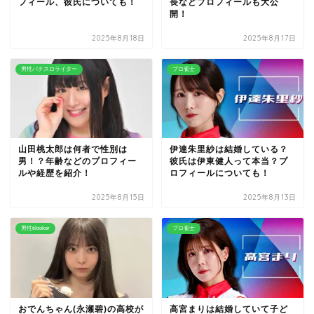
フィール、彼氏についても！
長などプロフィールも大公
開！
2025年8月18日
2025年8月17日
男性パチスロライター
プロ雀士
山田桃太郎は何者で性別は
伊達朱里紗は結婚している？
男！？年齢などのプロフィー
彼氏は伊東健人って本当？プ
ルや経歴を紹介！
ロフィールについても！
2025年8月15日
2025年8月13日
男性tiktoker
プロ雀士
おでんちゃん(永瀬碧)の高校が
高宮まりは結婚していて子ど