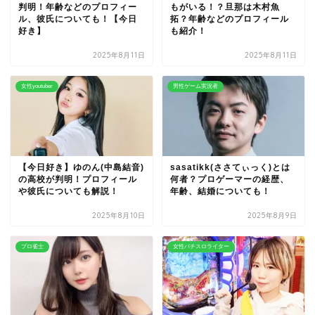
判明！年齢などのプロフィー
もがいる！？旦那は木村魚
ル、彼氏についても！【今日
拓？年齢などのプロフィール
好き】
も紹介！
2025年8月11日
2025年8月11日
女性youtuber
男性ゲーム実況者
【今日好き】ゆのん(中島結音)
sasatikk(ささてぃっく)とは
の高校が判明！プロフィール
何者？プロゲーマーの経歴、
や彼氏についても解説！
年齢、結婚についても！
2025年8月10日
2025年8月9日
プロ雀士
女性パチスロライター