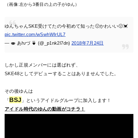
（画像:左から3番目の上の子がゆん）
ゆんちゃんSKE受けてたの今初めて知った🤢かわいい🤢💓
pic.twitter.com/wSwhWIrUL7
— 🍣 あƕづ 🍵 (@_p1nk2l7dn)
2018年7月24日
しかし正規メンバーには選ばれず、
SKE48としてデビューすることはありませんでした。
その後ゆんは
BSJ
「
」というアイドルグループに加入します！
アイドル時代のゆんの動画がコチラ！