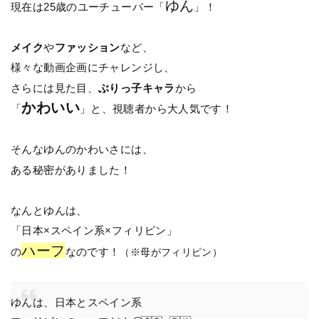
ゆん
現在は25歳のユーチューバー「
」！
メイク
や
ファッション
など、
様々な動画企画にチャレンジし、
さらには見た目、
ぶりっ子キャラ
から
かわいい
「
」と、視聴者から大人気です！
そんなゆんのかわいさには、
ある秘密がありました！
なんとゆんは、
「日本×スペイン系×フィリピン」
ハーフ
の
なのです！
（※母がフィリピン）
ゆんは、日本とスペイン系