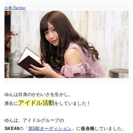
出典:Twitter
ゆんは自身のかわいさを生かし、
アイドル活動
過去に
をしていました！
ゆんは、アイドルグループの
SKE48
の「
第5期オーディション
」に
仮合格
していました。