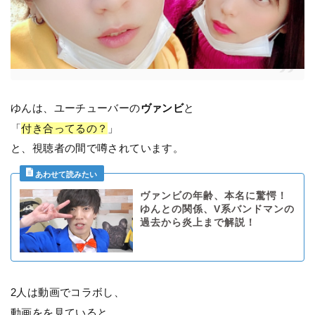
ゆんは、ユーチューバーの
ヴァンビ
と
「
付き合ってるの？
」
と、視聴者の間で噂されています。
ヴァンビの年齢、本名に驚愕！
ゆんとの関係、V系バンドマンの
過去から炎上まで解説！
2人は動画でコラボし、
動画をを見ていると、