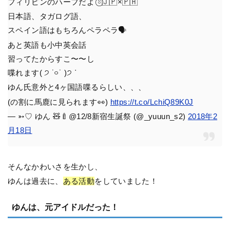
フィリピンのハーフだよ ⍤⃝🇯🇵×🇵🇭
日本語、タガログ語、
スペイン語はもちろんペラペラ🗣
あと英語も小中英会話
習ってたからすこ〜〜し
喋れます( ੭ ˙࿁˙ )੭ ᐝ
ゆん氏意外と4ヶ国語喋るらしい、、、
(の割に馬鹿に見られます👀)
https://t.co/LchiQ89K0J
— ➳♡ ゆん 🧸🍼@12/8新宿生誕祭 (@_yuuun_s2)
2018年2
月18日
そんなかわいさを生かし、
ゆんは過去に、
ある活動
をしていました！
ゆんは、元アイドルだった！