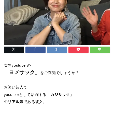
女性youtuberの
「
ヨメサック
」
をご存知でしょうか？
お笑い芸人で、
youutberとして活躍する「
カジサック
」
の
リアル嫁
である彼女。