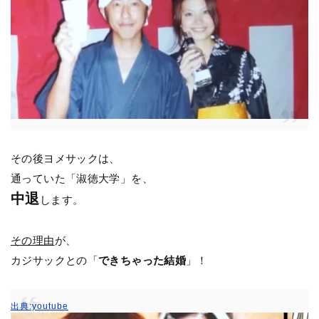
その後ヨメサックは、
通っていた「淑徳大学」を、
中退
します。
その理由
が、
カジサックとの「
できちゃった結婚
」！
出典:youtube