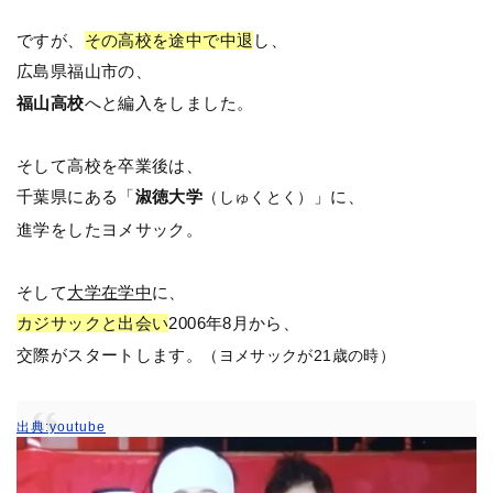
ですが、
その高校を途中で中退
し、
広島県福山市の、
福山高校
へと編入をしました。
そして高校を卒業後は、
千葉県にある「
淑徳大学
」に、
（しゅくとく）
進学をしたヨメサック。
そして
大学在学中
に、
カジサックと出会い
2006年8月から、
交際がスタートします。
（ヨメサックが21歳の時）
出典:youtube