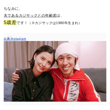
ちなみに、
夫であるカジサックとの年齢差
は、
5歳差
です！
（※カジサックは1980年生まれ）
出典:instaglam