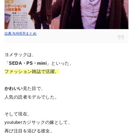
出典:NAVERまとめ
ヨメサックは、
「
SEDA・PS・mini
」といった、
ファッション雑誌で活躍。
かわいい
見た目で、
人気の読者モデルでした。
そして現在、
youtuberカジサックの嫁として、
再び注目を浴びる彼女。