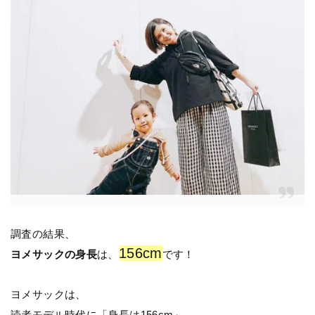
調査の結果、
156cm
ヨメサックの身長
は、
です！
ヨメサックは、
読者モデル時代に「身長は156cm」