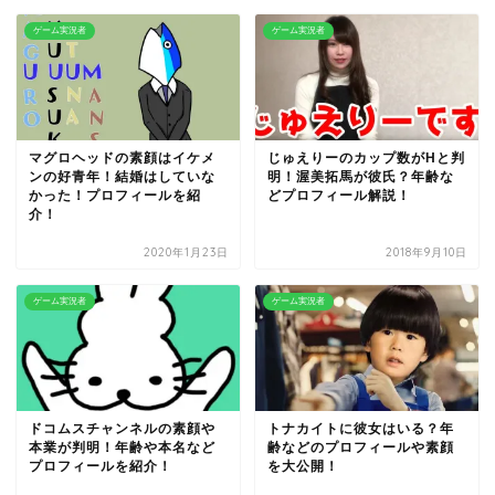
ゲーム実況者
ゲーム実況者
マグロヘッドの素顔はイケメ
じゅえりーのカップ数がHと判
ンの好青年！結婚はしていな
明！渥美拓馬が彼氏？年齢な
かった！プロフィールを紹
どプロフィール解説！
介！
2020年1月23日
2018年9月10日
ゲーム実況者
ゲーム実況者
ドコムスチャンネルの素顔や
トナカイトに彼女はいる？年
本業が判明！年齢や本名など
齢などのプロフィールや素顔
プロフィールを紹介！
を大公開！