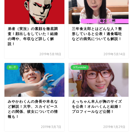
弟者（実況）の素顔を徹底調
三年食太郎とはどんな人？整
査！顔出しをしていた！結婚
形していると公表！過食嘔吐
の噂や、年収など詳しく解
などの病気についても解説！
説！
2019年3月18日
2019年3月14日
歌い手
女性youtuber
みやかわくんの身長や本名な
えっちゃん本人が胸のサイズ
ど解説！大学、スカイピース
を公表！オルハくんと結婚！
との関係、彼女についての情
プロフィールなど公開！
報も！
2019年3月7日
2019年1月29日