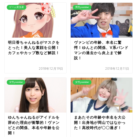
ゲーム実況者
男性youtuber
明日香ちゃんねるがマスクを
ヴァンビの年齢、本名に驚
とった！美人な素顔を公開！
愕！ゆんとの関係、V系バンド
カフェやカップ数など解説！
マンの過去から炎上まで解
説！
2018年12月19日
2018年12月11日
女性youtuber
女性youtuber
ゆんちゃんねるがアイドルを
まあたその年齢や本名を大公
辞めた理由が衝撃的！ヴァン
開！出身地が岡山ではなかっ
ビとの関係、本名や年齢を公
た！高校時代が〇〇過ぎ！
開！