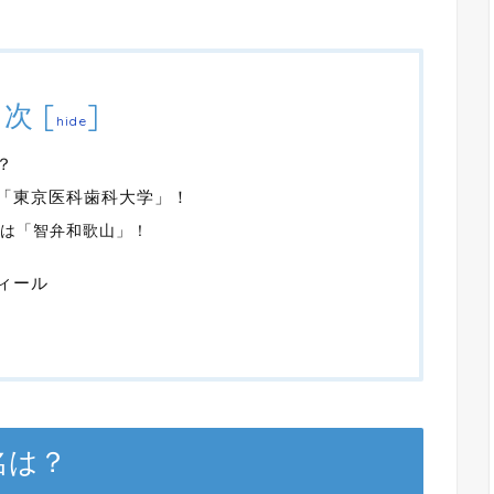
目次
[
]
hide
？
は「東京医科歯科大学」！
校は「智弁和歌山」！
ィール
名は？