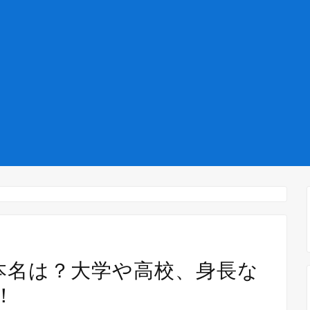
の本名は？大学や高校、身長な
！