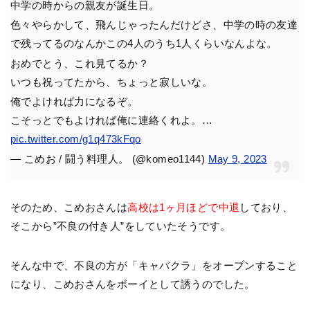
中学の時からの親友が誕生日。
色々やらかして、飛んじゃったんだけどさ、中学の時の友達
で残ってるのなんかこの4人のうち1人くらいなんよな。
おめでとう、これ見てるか？
いつも祝ってたから、ちょっと寂しいな。
俺でよければ力になるぞ。
こそっとでもよければ俺に連絡くれよ。…
pic.twitter.com/g1q473kFqo
— こめお / 闘う料理人。 (@komeo1144)
May 9, 2023
そのため、こめおさんは
高校は1ヶ月ほどで中退
しており、
そこから”不良の付き人”をしていたそうです。
そんな中で、不良の方が「キャバクラ」をオープンすること
になり、こめおさんをボーイとして誘うのでした。