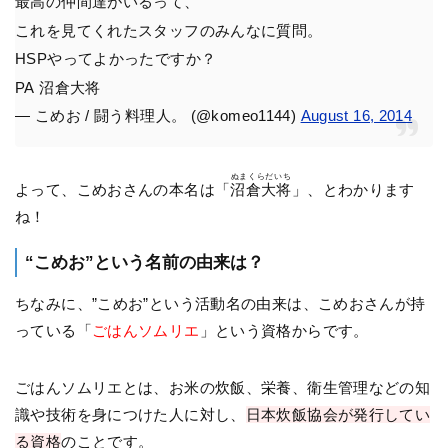
最高の仲間達がいるって、
これを見てくれたスタッフのみんなに質問。
HSPやってよかったですか？
PA 沼倉大将
— こめお / 闘う料理人。 (@komeo1144)
August 16, 2014
ぬまくらだいち
よって、こめおさんの本名は「
沼倉大将
」、とわかります
ね！
“こめお”という名前の由来は？
ちなみに、”こめお”という活動名の由来は、こめおさんが持
っている「
ごはんソムリエ
」という資格からです。
ごはんソムリエとは、お米の炊飯、栄養、衛生管理などの知
識や技術を身につけた人に対し、
日本炊飯協会が発行してい
る資格
のことです。