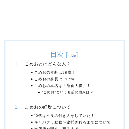
目次
[
]
hide
こめおとはどんな人？
こめおの年齢は28歳！
こめおの身長は170cm！
こめおの本名は「沼倉大将」！
“こめお”という名前の由来は？
こめおの経歴について
10代は不良の付き人をしていた！
キャバクラ勤務〜逮捕されるまでについて
出所後〜現在に至るまで