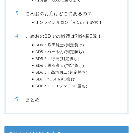
こめおのお店はどこにあるの？
オンラインサロン「RICE」も経営！
こめおのBDでの戦績は7戦4勝3敗！
BD4：瓜田純士(判定負け)
BD5：べーやん(判定勝ち)
BD5.5：行虎(判定勝ち)
BD6：黒石高大(判定負け)
BD6.5：高垣勇二(判定勝ち)
BD7：YUSHI(KO負け)
BD8：H・ユジン(TKO勝ち)
まとめ