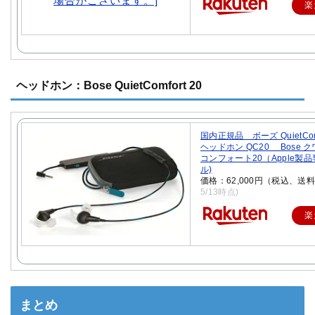
楽
ヘッドホン：Bose QuietComfort 20
国内正規品 ボーズ QuietCom
ヘッドホン QC20 Bose 
コンフォート20（Apple製
ル)
価格：62,000円（税込、送料
5/13時点)
楽
まとめ