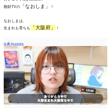
「なおしま」
散財TVの
！
なおしまは、
「大阪府」
生まれも育ちも
！
出典:youtube