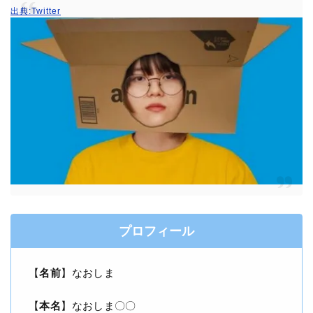
出典:Twitter
プロフィール
【
名前
】なおしま
【
本名
】なおしま〇〇