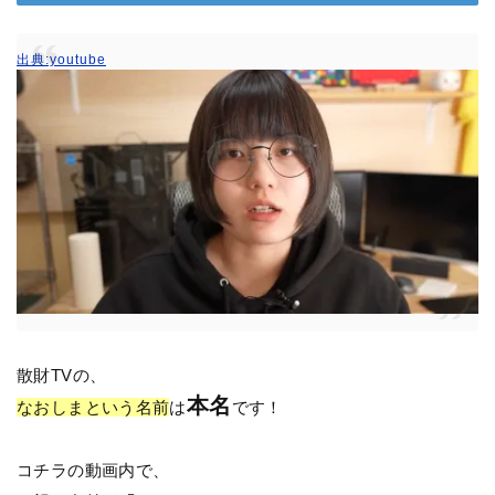
出典:youtube
散財TVの、
本名
なおしまという名前
は
です！
コチラの動画内で、