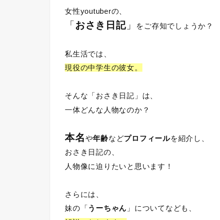
女性youtuberの、
「
おさき日記
」
をご存知でしょうか？
私生活では、
現役の中学生の彼女。
そんな「おさき日記」は、
一体どんな人物なのか？
本名
や
年齢
など
プロフィール
を紹介し、
おさき日記の、
人物像に迫りたいと思います！
さらには、
妹の「
うーちゃん
」についてなども、