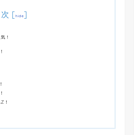
目次
[
]
hide
人気！
！
！
！
Z！